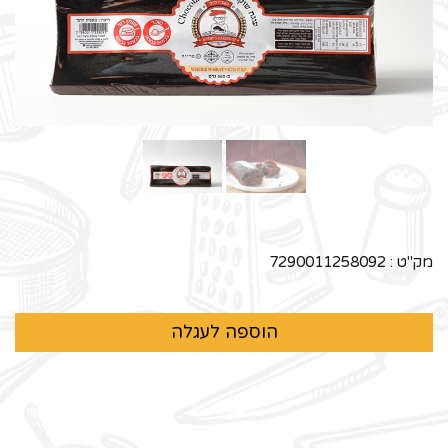
מק"ט :
7290011258092