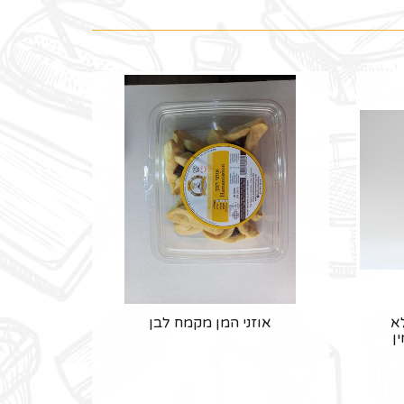
א
אוזני המן מקמח לבן
ן