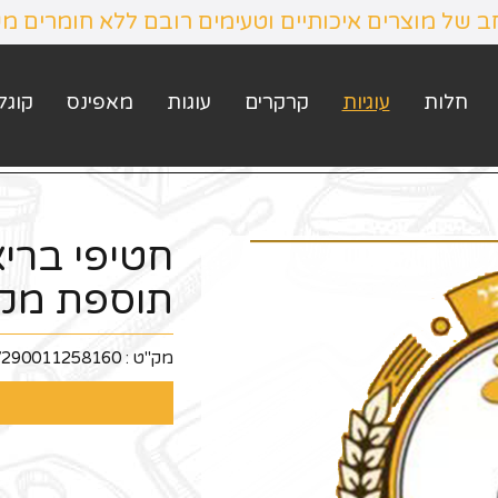
חב של מוצרים איכותיים וטעימים רובם ללא חומרים מ
חלות
עוגיות
קרקרים
עוגות
מאפינס
קוגל
חטיפי ברי
תוספת מק
מק"ט :
7290011258160