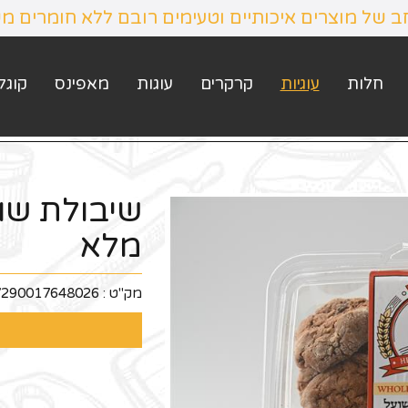
חב של מוצרים איכותיים וטעימים רובם ללא חומרים מ
חלות
עוגיות
קרקרים
עוגות
מאפינס
קוגל
שיבולת שו
מלא
מק"ט :
7290017648026